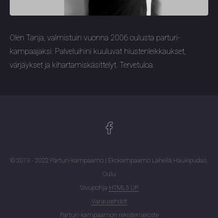
Olen Tanja, valmistuin vuonna 2006 oulusta parturi-
kampaajaksi. Palveluihini kuuluvat hiustenleikkaukset,
värjäykset ja kihartamiskäsittelyt. Tervetuloa.
© 2013 - 2022
Parturi-kampaamo | Ekokampaamo Lähellä
Haukipudas,
Oulu
Sivupohja
HTML5 UP
Varausehdot
Parturi-kampaamon rekisteriseloste